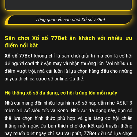
Tổng quan về sân chơi Xổ số 77Bet
Sân chơi Xổ số 77Bet ăn khách với nhiều ưu
điểm nổi bật
Xổ số 77Bet
không chỉ là sân chơi giải trí mà còn là cơ hội
để người chơi thử vận may và nhận thưởng lớn. Với nhiều ưu
điểm vượt trội, nhà cái luôn là lựa chọn hàng đầu cho những
ai yêu thích cá cược số online. Cụ thể:
Hệ thống xổ số đa dạng, cơ hội trúng lớn mỗi ngày
Nhà cái mang đến nhiều loại hình xổ số hấp dẫn như XSKT 3
miền, xổ số siêu tốc và Keno. Nhờ sự đa dạng này, bạn có
thể lựa chọn hình thức phù hợp và gia tăng cơ hội chiến
thắng mỗi ngày. Dù bạn thích chờ đợi kết quả truyền thống
hay muốn biết ngay chỉ sau vài phút, 77Bet đều có lựa chọn