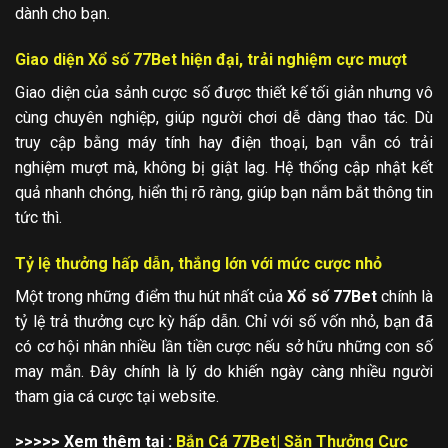
dành cho bạn.
Giao diện Xổ số 77Bet hiện đại, trải nghiệm cực mượt
Giao diện của sảnh cược số được thiết kế tối giản nhưng vô
cùng chuyên nghiệp, giúp người chơi dễ dàng thao tác. Dù
truy cập bằng máy tính hay điện thoại, bạn vẫn có trải
nghiệm mượt mà, không bị giật lag. Hệ thống cập nhật kết
quả nhanh chóng, hiển thị rõ ràng, giúp bạn nắm bắt thông tin
tức thì.
Tỷ lệ thưởng hấp dẫn, thắng lớn với mức cược nhỏ
Một trong những điểm thu hút nhất của
Xổ số 77Bet
chính là
tỷ lệ trả thưởng cực kỳ hấp dẫn. Chỉ với số vốn nhỏ, bạn đã
có cơ hội nhân nhiều lần tiền cược nếu sở hữu những con số
may mắn. Đây chính là lý do khiến ngày càng nhiều người
tham gia cá cược tại website.
>>>>> Xem thêm tại :
Bắn Cá 77Bet| Săn Thưởng Cực