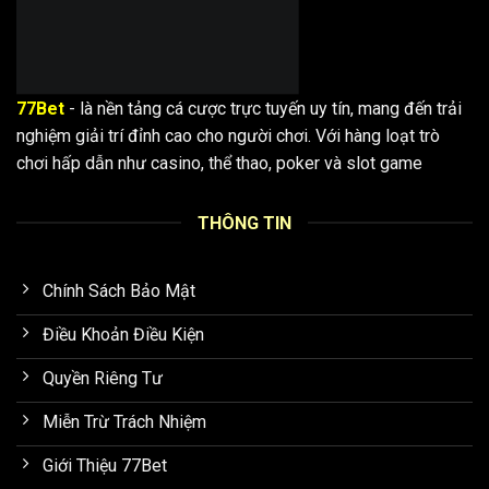
77Bet
- là nền tảng cá cược trực tuyến uy tín, mang đến trải
nghiệm giải trí đỉnh cao cho người chơi. Với hàng loạt trò
chơi hấp dẫn như casino, thể thao, poker và slot game
THÔNG TIN
Chính Sách Bảo Mật
Điều Khoản Điều Kiện
Quyền Riêng Tư
Miễn Trừ Trách Nhiệm
Giới Thiệu 77Bet