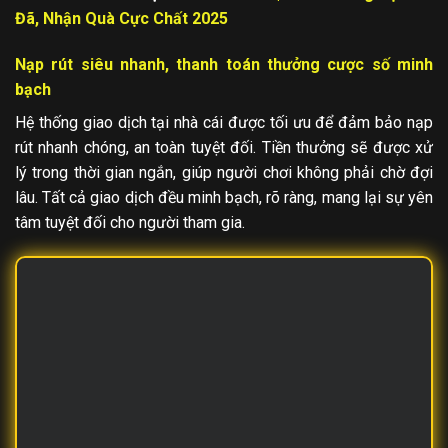
Đã, Nhận Quà Cực Chất 2025
Nạp rút siêu nhanh, thanh toán thưởng cược số minh
bạch
Hệ thống giao dịch tại nhà cái được tối ưu để đảm bảo nạp
rút nhanh chóng, an toàn tuyệt đối. Tiền thưởng sẽ được xử
lý trong thời gian ngắn, giúp người chơi không phải chờ đợi
lâu. Tất cả giao dịch đều minh bạch, rõ ràng, mang lại sự yên
tâm tuyệt đối cho người tham gia.